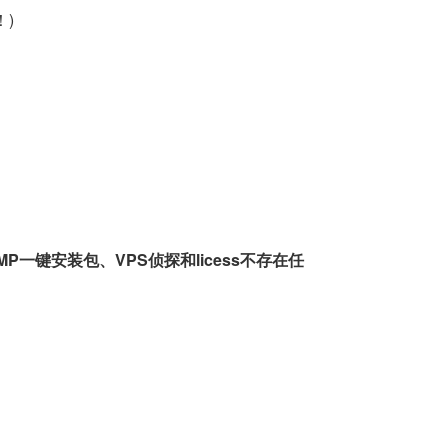
！)
一键安装包、VPS侦探和licess不存在任