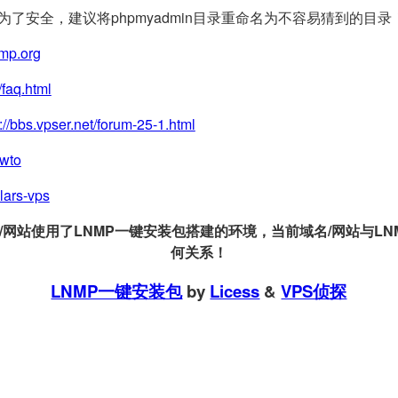
(为了安全，建议将phpmyadmin目录重命名为不容易猜到的目录
nmp.org
/faq.html
://bbs.vpser.net/forum-25-1.html
owto
llars-vps
站使用了LNMP一键安装包搭建的环境，当前域名/网站与LNMP
何关系！
LNMP一键安装包
by
Licess
&
VPS侦探