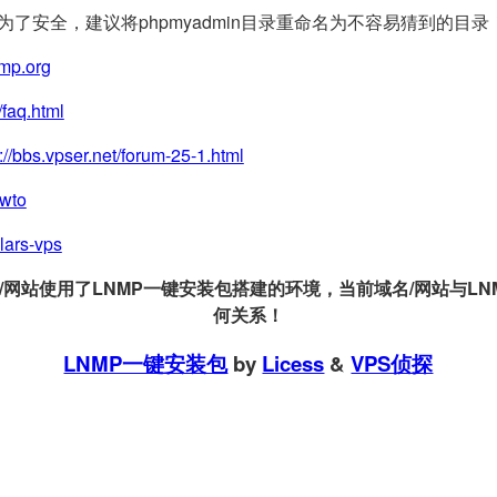
(为了安全，建议将phpmyadmin目录重命名为不容易猜到的目录
nmp.org
/faq.html
://bbs.vpser.net/forum-25-1.html
owto
llars-vps
站使用了LNMP一键安装包搭建的环境，当前域名/网站与LNMP
何关系！
LNMP一键安装包
by
Licess
&
VPS侦探