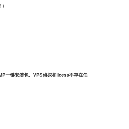
！)
一键安装包、VPS侦探和licess不存在任