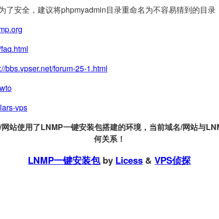
(为了安全，建议将phpmyadmin目录重命名为不容易猜到的目录
nmp.org
/faq.html
://bbs.vpser.net/forum-25-1.html
owto
llars-vps
站使用了LNMP一键安装包搭建的环境，当前域名/网站与LNMP
何关系！
LNMP一键安装包
by
Licess
&
VPS侦探