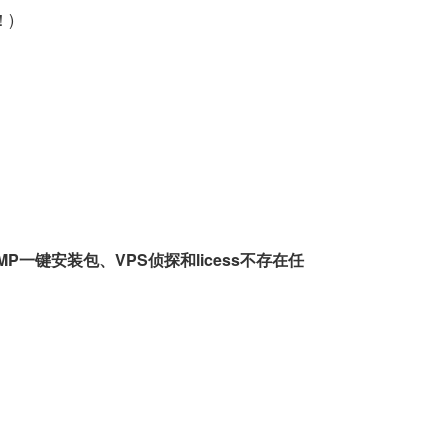
！)
一键安装包、VPS侦探和licess不存在任