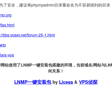
(为了安全，建议将phpmyadmin目录重命名为不容易猜到的目录
nmp.org
/faq.html
://bbs.vpser.net/forum-25-1.html
owto
llars-vps
站使用了LNMP一键安装包搭建的环境，当前域名/网站与LNMP
何关系！
LNMP一键安装包
by
Licess
&
VPS侦探