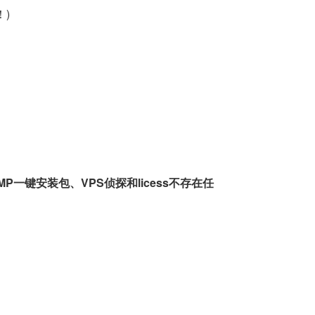
！)
一键安装包、VPS侦探和licess不存在任