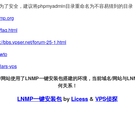
(为了安全，建议将phpmyadmin目录重命名为不容易猜到的目录
nmp.org
/faq.html
://bbs.vpser.net/forum-25-1.html
owto
llars-vps
站使用了LNMP一键安装包搭建的环境，当前域名/网站与LNMP
何关系！
LNMP一键安装包
by
Licess
&
VPS侦探