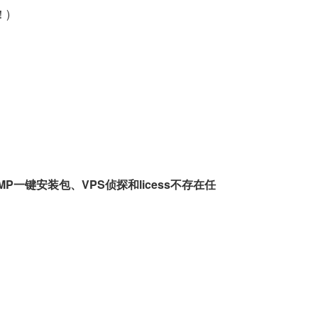
！)
一键安装包、VPS侦探和licess不存在任