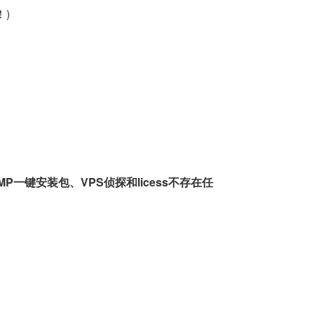
！)
一键安装包、VPS侦探和licess不存在任