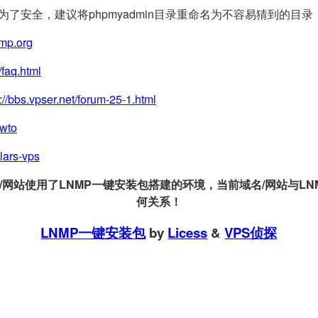
(为了安全，建议将phpmyadmin目录重命名为不容易猜到的目录
nmp.org
/faq.html
://bbs.vpser.net/forum-25-1.html
owto
llars-vps
站使用了LNMP一键安装包搭建的环境，当前域名/网站与LNMP
何关系！
LNMP一键安装包
by
Licess
&
VPS侦探